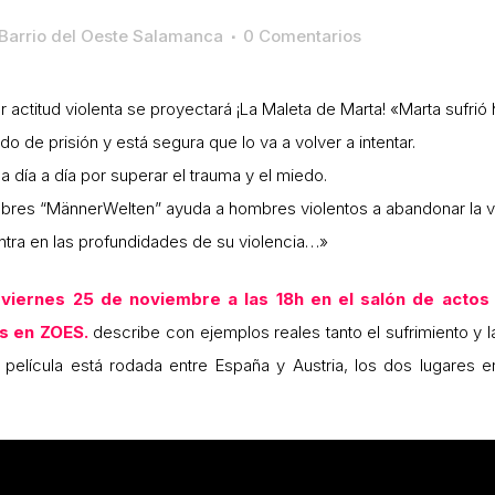
Barrio del Oeste Salamanca
0 Comentarios
 actitud violenta se proyectará ¡La Maleta de Marta! «Marta sufrió
o de prisión y está segura que lo va a volver a intentar.
 día a día por superar el trauma y el miedo.
mbres “MännerWelten” ayuda a hombres violentos a abandonar la vio
tra en las profundidades de su violencia…»
rnes 25 de noviembre a las 18h en el salón de actos del
es en ZOES.
describe con ejemplos reales tanto el sufrimiento y l
a película está rodada entre España y Austria, los dos lugares 