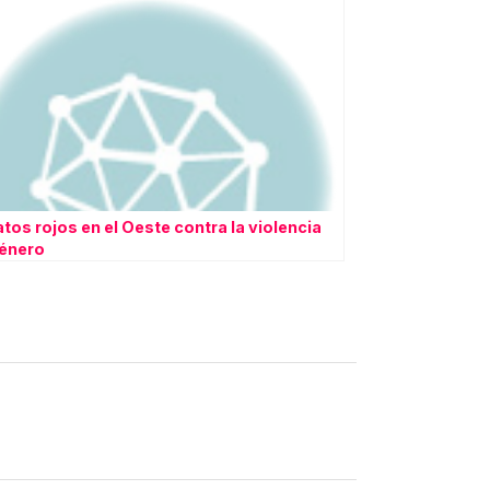
tos rojos en el Oeste contra la violencia
énero