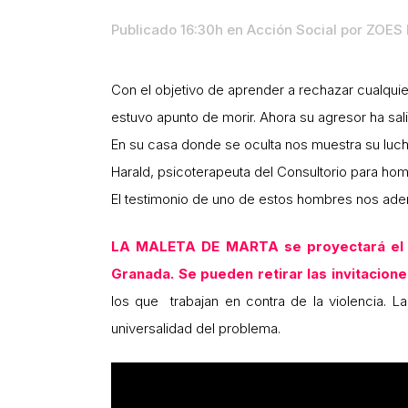
Publicado 16:30h
en
Acción Social
por
ZOES 
Con el objetivo de aprender a rechazar cualquier
estuvo apunto de morir. Ahora su agresor ha salid
En su casa donde se oculta nos muestra su lucha
Harald, psicoterapeuta del Consultorio para ho
El testimonio de uno de estos hombres nos aden
LA MALETA DE MARTA se proyectará el vie
Granada. Se pueden retirar las invitacion
los que trabajan en contra de la violencia. L
universalidad del problema.