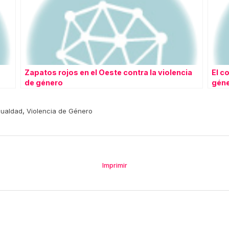
Zapatos rojos en el Oeste contra la violencia
El c
de género
gén
,
gualdad
Violencia de Género
Imprimir