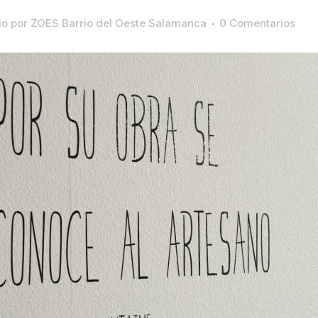
io
por
ZOES Barrio del Oeste Salamanca
0 Comentarios