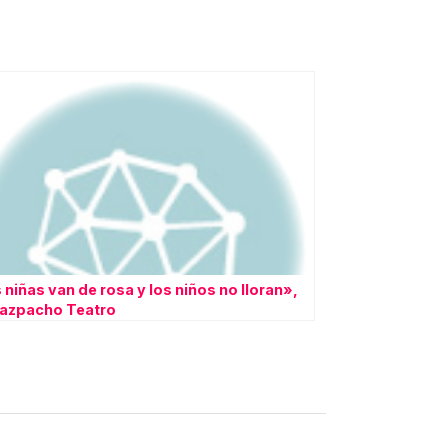
 niñas van de rosa y los niños no lloran»,
azpacho Teatro