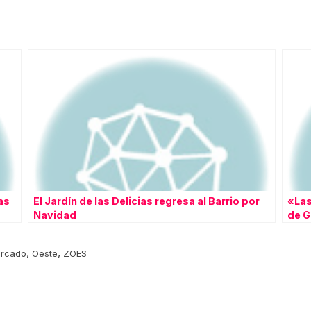
as
El Jardín de las Delicias regresa al Barrio por
«Las
Navidad
de G
,
,
rcado
Oeste
ZOES