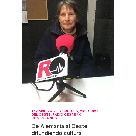
17 ABRIL, 2017
EN
CULTURA
,
HISTORIAS
DEL OESTE
,
RADIO OESTE
/
0
COMENTARIOS
De Alemania al Oeste
difundiendo cultura