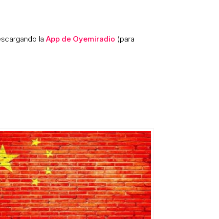
scargando la
App de Oyemiradio
(para