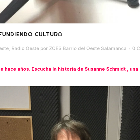
IFUNDIENDO CULTURA
este
,
Radio Oeste
por
ZOES Barrio del Oeste Salamanca
0 C
 hace años. Escucha la historia de Susanne Schmidt , una