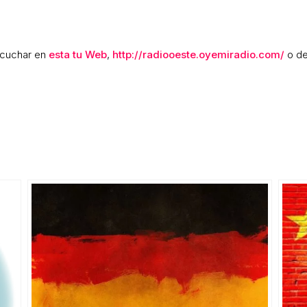
scuchar en
esta tu Web
,
http://radiooeste.oyemiradio.com/
o de