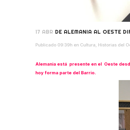
17 ABR
DE ALEMANIA AL OESTE D
Publicado 09:39h
en
Cultura
,
Historias del O
Alemania está presente en el Oeste desde
hoy forma parte del Barrio.