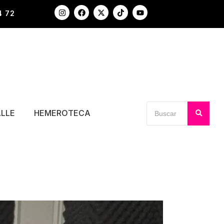
4 72
ALLE
HEMEROTECA