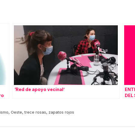
‘Red de apoyo vecinal’
ENT
ro
DEL
ZOE
,
,
,
ismo
Oeste
trece rosas
zapatos rojos