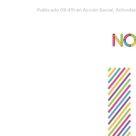
Publicado 09:41h
en
Acción Social
,
Activida