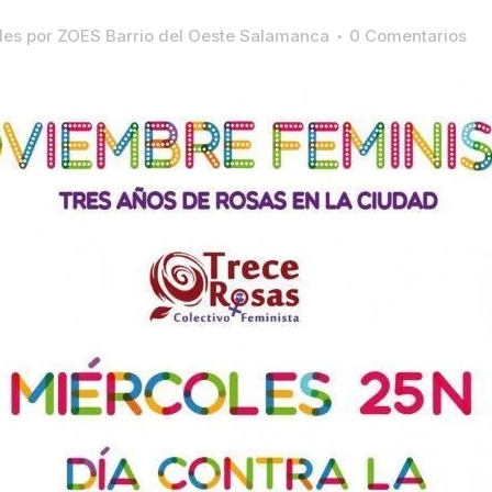
des
por
ZOES Barrio del Oeste Salamanca
0 Comentarios