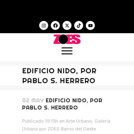
EDIFICIO NIDO, POR
PABLO S. HERRERO
02 MAY
EDIFICIO NIDO, POR
PABLO S. HERRERO
Publicado 19:15h
en
Arte Urbano
,
Galería
Urbana
por
ZOES Barrio del Oeste