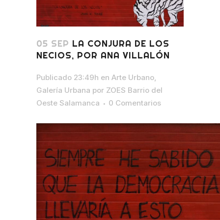
05 SEP
LA CONJURA DE LOS
NECIOS, POR ANA VILLALÓN
Publicado 23:49h
en
Arte Urbano
,
Galería Urbana
por
ZOES Barrio del
Oeste Salamanca
0 Comentarios