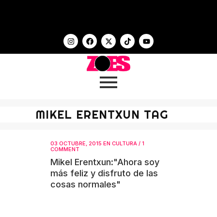
MIKEL ERENTXUN TAG
03 OCTUBRE, 2015
EN
CULTURA
/
1
COMMENT
Mikel Erentxun:"Ahora soy
más feliz y disfruto de las
cosas normales"