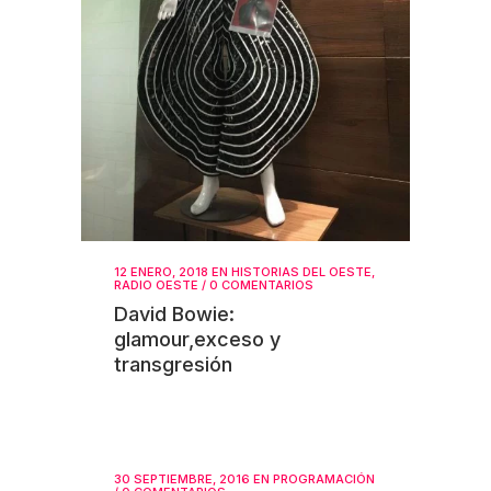
12 ENERO, 2018
EN
HISTORIAS DEL OESTE
,
RADIO OESTE
/
0 COMENTARIOS
David Bowie:
glamour,exceso y
transgresión
30 SEPTIEMBRE, 2016
EN
PROGRAMACIÓN