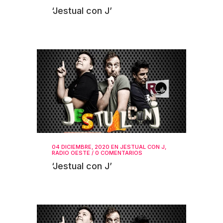
‘Jestual con J’
04 DICIEMBRE, 2020
EN
JESTUAL CON J
,
RADIO OESTE
/
0 COMENTARIOS
‘Jestual con J’