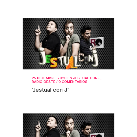
25 DICIEMBRE, 2020
EN
JESTUAL CON J
,
RADIO OESTE
/
0 COMENTARIOS
‘Jestual con J’