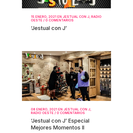
15 ENERO, 2021
EN
JESTUAL CON J
,
RADIO
OESTE
/
0 COMENTARIOS
‘Jestual con J’
08 ENERO, 2021
EN
JESTUAL CON J
,
RADIO OESTE
/
0 COMENTARIOS
‘Jestual con J’ Especial
Mejores Momentos II