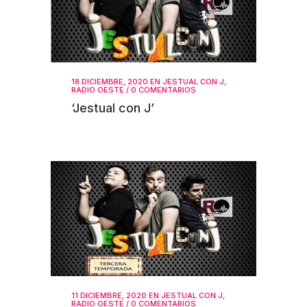
18 DICIEMBRE, 2020
EN
JESTUAL CON J
,
RADIO OESTE
/
0 COMENTARIOS
‘Jestual con J’
11 DICIEMBRE, 2020
EN
JESTUAL CON J
,
RADIO OESTE
/
0 COMENTARIOS