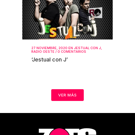
27 NOVIEMBRE, 2020
EN
JESTUAL CON J
,
RADIO OESTE
/
0 COMENTARIOS
‘Jestual con J’
VER MÁS