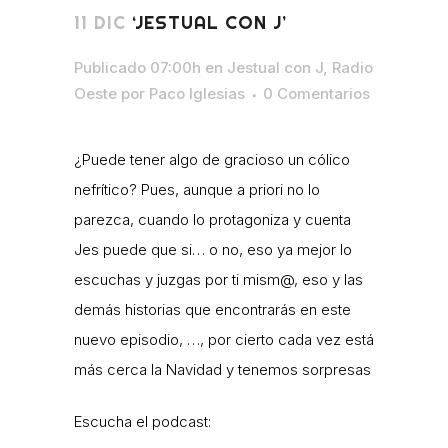
11 DIC
‘JESTUAL CON J’
Publicado 07:00h
en
Jestual con J
,
Radio
Oeste
por
Paco Iglesias
0 Comentarios
¿Puede tener algo de gracioso un cólico
nefrítico? Pues, aunque a priori no lo
parezca, cuando lo protagoniza y cuenta
Jes puede que si… o no, eso ya mejor lo
escuchas y juzgas por ti mism@, eso y las
demás historias que encontrarás en este
nuevo episodio, …, por cierto cada vez está
más cerca la Navidad y tenemos sorpresas
Escucha el podcast: