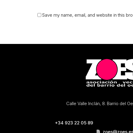
Save my name, email, and website in this bro
Calle Valle Inclán, 8. Barrio del 
+34 923 22 05 89
zoes@zoes.e