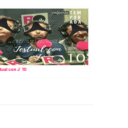
el
volumen.
tual con J´ 10