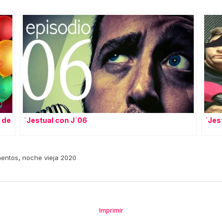
 de
`Jestual con J´06
`Jes
,
entos
noche vieja 2020
Imprimir