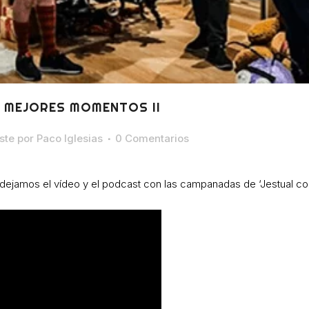
L MEJORES MOMENTOS II
ste
por
Paco Iglesias
0 Comentarios
s dejamos el vídeo y el podcast con las campanadas de ‘Jestual c