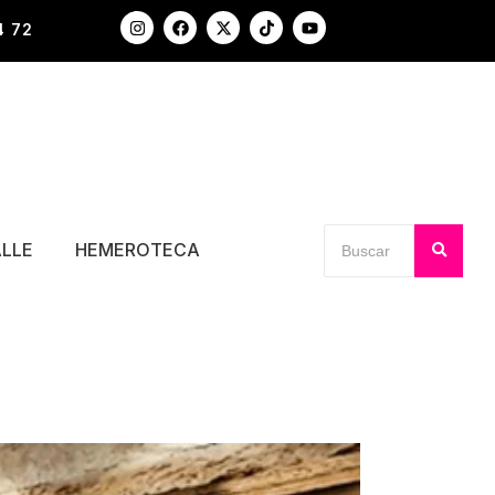
4 72
ALLE
HEMEROTECA