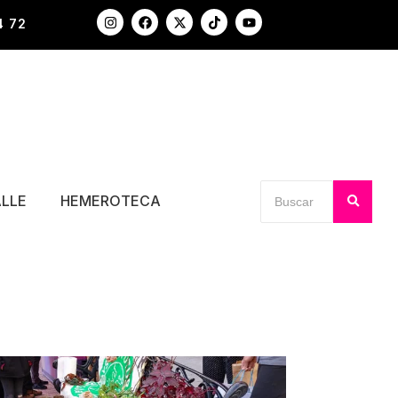
4 72
ALLE
HEMEROTECA