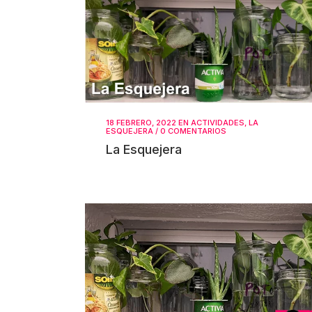
18 FEBRERO, 2022
EN
ACTIVIDADES
,
LA
ESQUEJERA
/
0 COMENTARIOS
La Esquejera