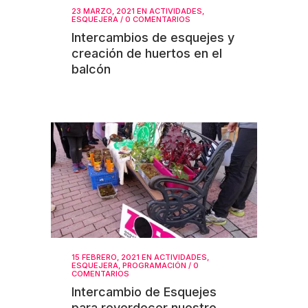
23 MARZO, 2021
EN
ACTIVIDADES
,
ESQUEJERA
/
0 COMENTARIOS
Intercambios de esquejes y
creación de huertos en el
balcón
15 FEBRERO, 2021
EN
ACTIVIDADES
,
ESQUEJERA
,
PROGRAMACIÓN
/
0
COMENTARIOS
Intercambio de Esquejes
para reverdecer nuestro