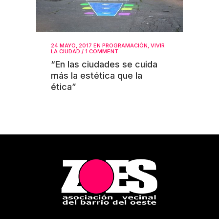
24 MAYO, 2017
EN
PROGRAMACIÓN
,
VIVIR
LA CIUDAD
/
1 COMMENT
“En las ciudades se cuida
más la estética que la
ética”