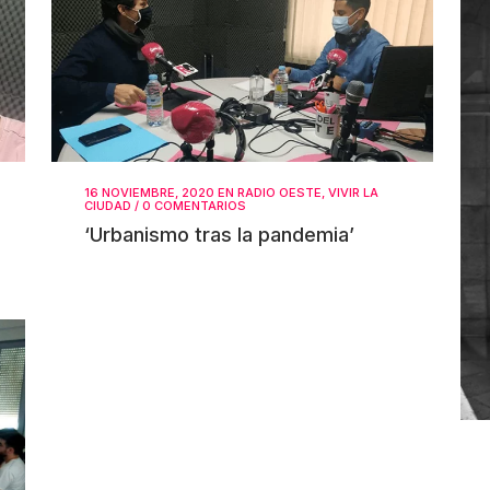
16 NOVIEMBRE, 2020
EN
RADIO OESTE
,
VIVIR LA
CIUDAD
/
0 COMENTARIOS
‘Urbanismo tras la pandemia’