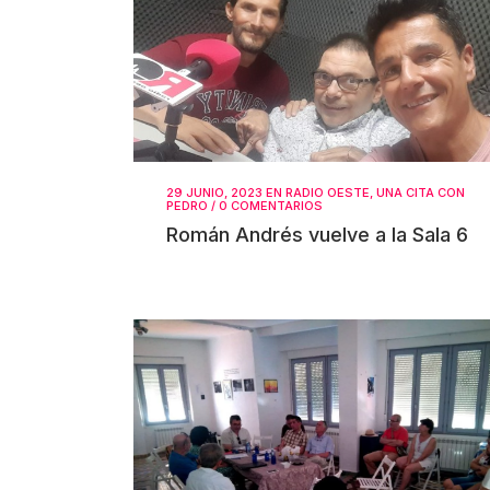
29 JUNIO, 2023
EN
RADIO OESTE
,
UNA CITA CON
PEDRO
/
0 COMENTARIOS
Román Andrés vuelve a la Sala 6