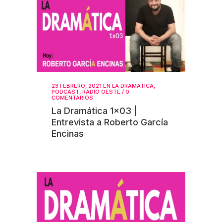
23 FEBRERO, 2021
EN
LA DRAMATICA
,
PODCAST
,
RADIO OESTE
/
0
COMENTARIOS
La Dramática 1×03 |
Entrevista a Roberto García
Encinas