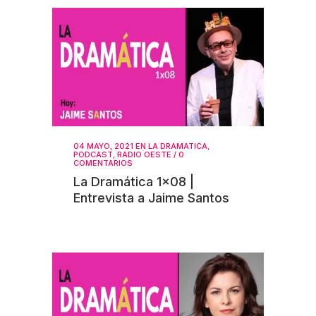
04 MAYO, 2021
EN
LA DRAMATICA
,
PODCAST
,
RADIO OESTE
/
0
COMENTARIOS
La Dramática 1×08 |
Entrevista a Jaime Santos