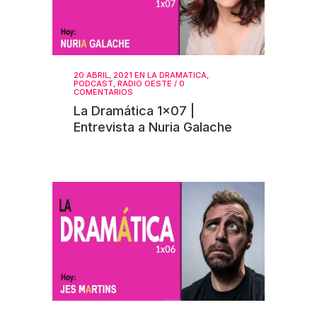
20 ABRIL, 2021
EN
LA DRAMATICA
,
PODCAST
,
RADIO OESTE
/
0
COMENTARIOS
La Dramática 1×07 |
Entrevista a Nuria Galache