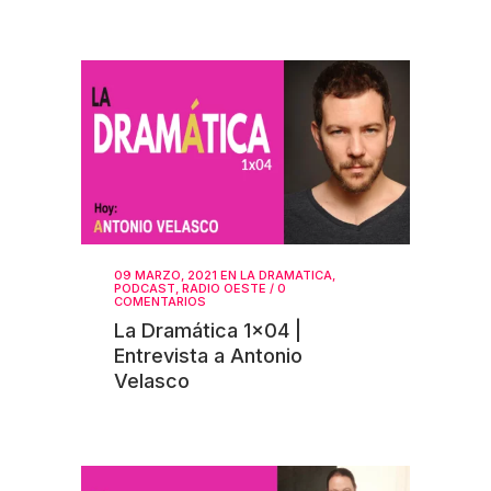
09 MARZO, 2021
EN
LA DRAMATICA
,
PODCAST
,
RADIO OESTE
/
0
COMENTARIOS
La Dramática 1×04 |
Entrevista a Antonio
Velasco