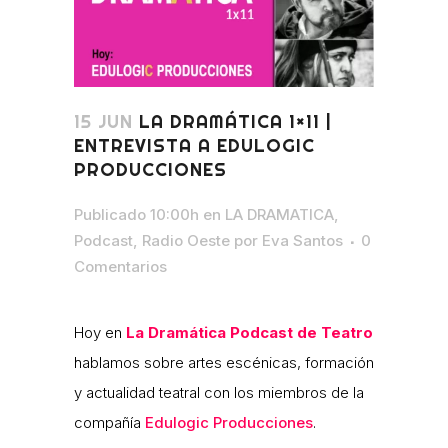
15 JUN
LA DRAMÁTICA 1×11 |
ENTREVISTA A EDULOGIC
PRODUCCIONES
Publicado 10:00h
en
LA DRAMATICA
,
Podcast
,
Radio Oeste
por
Eva Santos
0
Comentarios
Hoy en
La Dramática
Podcast de Teatro
hablamos sobre artes escénicas, formación
y actualidad teatral con los miembros de la
compañía
Edulogic Producciones
.