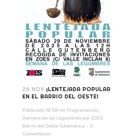
26 NOV
¡LENTEJADA POPULAR
EN EL BARRIO DEL OESTE!
Publicado 16:10h
en
Programación
,
Semana de las Legumbres
por
ZOES
Barrio del Oeste Salamanca
0
Comentarios