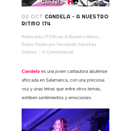
02 OCT
CANDELA – A NUESTRO
RITMO 174
Publicado 17:55h
en
A Nuestro Ritmo
,
Radio Oeste
por
Fernando Sánchez
Gómez
0 Comentarios
Candela
es una joven cantautora abulense
afincada en Salamanca, con una preciosa
voz y unas letras que entre otros temas,
exhiben sentimientos y emociones.