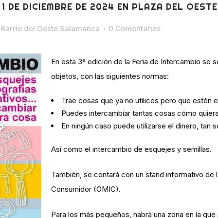
. 1 DE DICIEMBRE DE 2024 EN PLAZA DEL OESTE
Barrio del Oeste Salamanca
0 Comentarios
En esta 3ª edición de la Feria de Intercambio se se
objetos
, con las siguientes normas:
Trae cosas que ya no utilices pero que estén e
Puedes intercambiar tantas cosas cómo quiera
En ningún caso puede utilizarse el dinero, tan 
Así como el
intercambio de esquejes y semillas
.
También, se contará con un
stand informativo
de 
Consumidor (OMIC).
Para los
más pequeños
, habrá una
zona en la que 