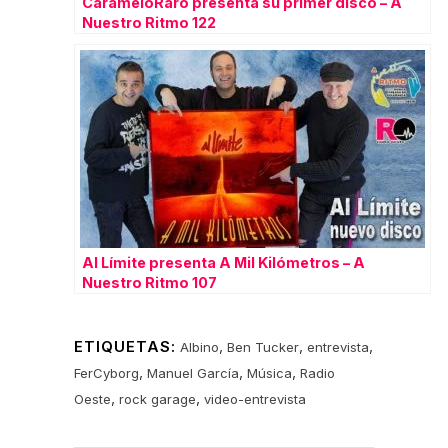
CarameloRaro presenta su primer disco – A
Nuestro Ritmo 122
Al Límite presenta A Mil Kilómetros – A
Nuestro Ritmo 107
ETIQUETAS:
,
,
,
Albino
Ben Tucker
entrevista
,
,
,
FerCyborg
Manuel García
Música
Radio
,
,
Oeste
rock garage
video-entrevista