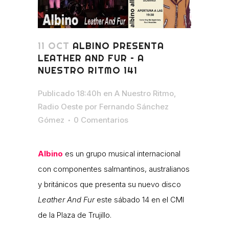
11 OCT
ALBINO PRESENTA
LEATHER AND FUR – A
NUESTRO RITMO 141
Publicado 18:40h
en
A Nuestro Ritmo
,
Radio Oeste
por
Fernando Sánchez
Gómez
0 Comentarios
Albino
es un grupo musical internacional
con componentes salmantinos, australianos
y británicos que presenta su nuevo disco
Leather And Fur
este sábado 14 en el CMI
de la Plaza de Trujillo.