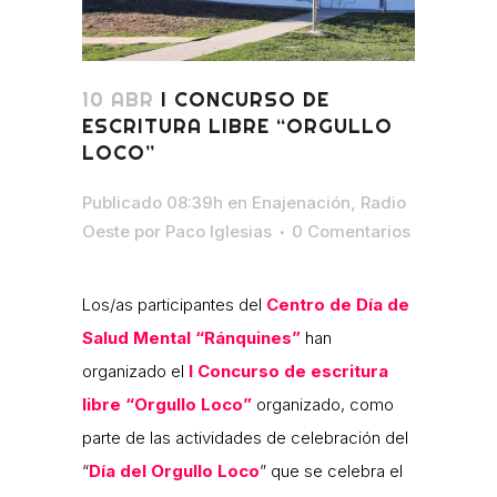
10 ABR
I CONCURSO DE
ESCRITURA LIBRE “ORGULLO
LOCO”
Publicado 08:39h
en
Enajenación
,
Radio
Oeste
por
Paco Iglesias
0 Comentarios
Los/as participantes del
Centro de Día de
Salud Mental “Ránquines”
han
organizado el
I Concurso de escritura
libre “Orgullo Loco”
organizado, como
parte de las actividades de celebración del
“
Día del Orgullo Loco
” que se celebra el