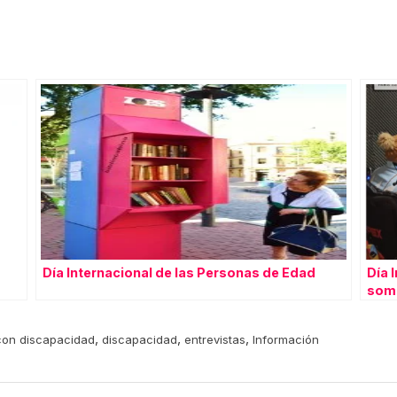
Día Internacional de las Personas de Edad
Día 
somo
,
,
,
 con discapacidad
discapacidad
entrevistas
Información