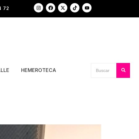
4 72
ALLE
HEMEROTECA