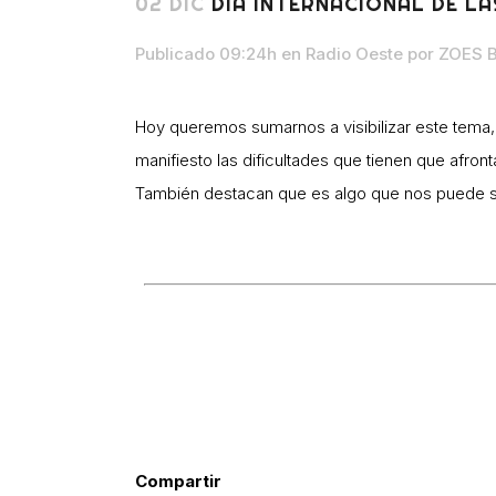
02 DIC
DÍA INTERNACIONAL DE L
Publicado 09:24h
en
Radio Oeste
por
ZOES B
Hoy queremos sumarnos a visibilizar este tema
manifiesto las dificultades que tienen que afront
También destacan que es algo que nos puede su
Compartir