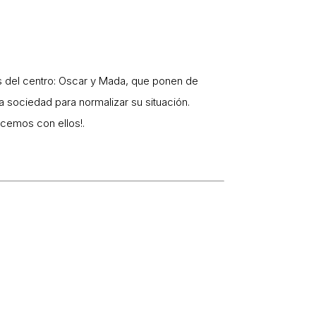
de
flecha
arriba/abajo
para
s del centro: Oscar y Mada, que ponen de
aumentar
la sociedad para normalizar su situación.
o
cemos con ellos!.
disminuir
el
volumen.