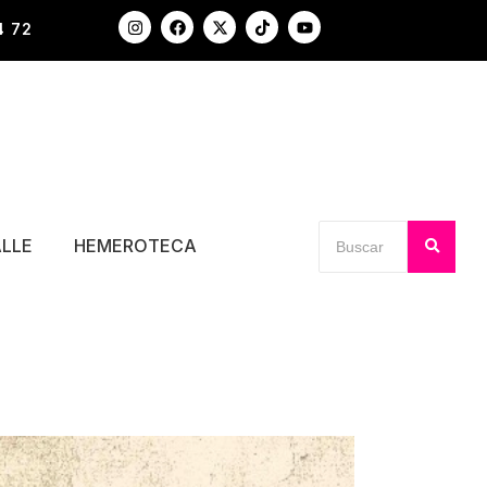
4 72
ALLE
HEMEROTECA