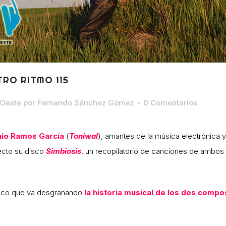
TRO RITMO 115
 Oeste
por
Fernando Sánchez Gómez
0 Comentarios
io Ramos García
(
Toniwal
), amantes de la música electrónica 
ecto su disco
Simbiosis
, un recopilatorio de canciones de ambos
isco que va desgranando
la historia musical de los dos compo