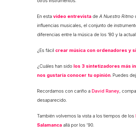
otros instrumentos.
En esta
video entrevista
de
A Nuestro Ritmo
d
influencias musicales, el conjunto de instrumen
diferencias entre la música de los ’80 y la actu
¿Es fácil
crear música con ordenadores y s
¿Cuáles han sido
los 3 sintetizadores más i
nos gustaría conocer tu opinión
. Puedes dej
Recordamos con cariño a
David Raney
, compa
desaparecido.
También volvemos la vista a los tiempos de los
Salamanca
allá por los ’90.