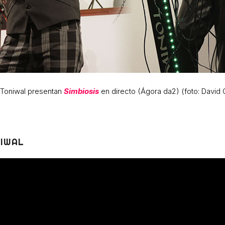
 Toniwal presentan
Simbiosis
en directo (Ágora da2) (foto: David 
NIWAL