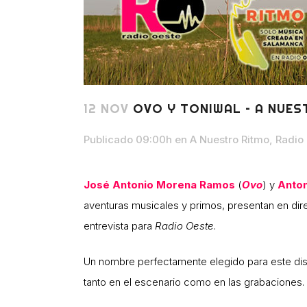
12 NOV
OVO Y TONIWAL – A NUES
Publicado 09:00h
en
A Nuestro Ritmo
,
Radio
José Antonio Morena Ramos
(
Ovo
) y
Anton
aventuras musicales y primos, presentan en dir
entrevista para
Radio Oeste
.
Un nombre perfectamente elegido para este d
tanto en el escenario como en las grabaciones.