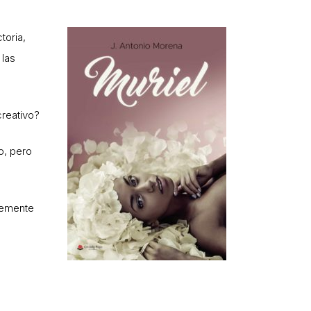
toria,
 las
creativo?
o, pero
stemente