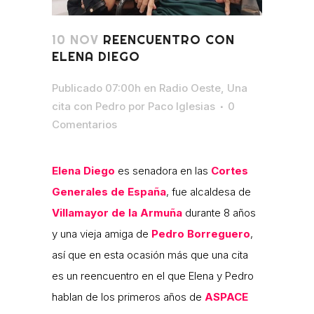
10 NOV
REENCUENTRO CON
ELENA DIEGO
Publicado 07:00h
en
Radio Oeste
,
Una
cita con Pedro
por
Paco Iglesias
0
Comentarios
Elena Diego
es senadora en las
Cortes
Generales de España
, fue alcaldesa de
Villamayor de la Armuña
durante 8 años
y una vieja amiga de
Pedro Borreguero
,
así que en esta ocasión más que una cita
es un reencuentro en el que Elena y Pedro
hablan de los primeros años de
ASPACE