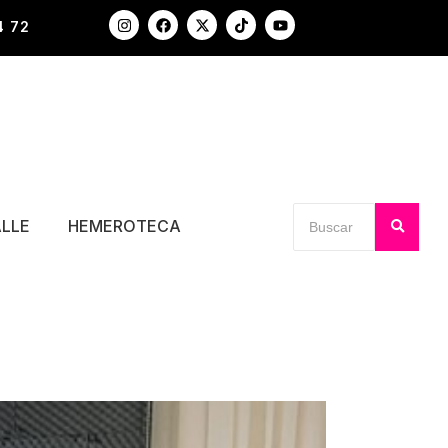
4 72
ALLE
HEMEROTECA