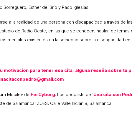
Borreguero, Esther del Brío y Paco Iglesias
rse a la realidad de una persona con discapacidad a través de la
el estudio de Radio Oeste, en las que se conocen, hablan de temas 
as mentales existentes en la sociedad sobre la discapacidad en gen
u motivación para tener esa cita, alguna reseña sobre tu p
a unacitaconpedro@gmail.com
tuum Mobile» de
FerCyborg
. Los podcasts de ‘
Una cita con Ped
ste de Salamanca, ZOES, Calle Valle Inclán 8, Salamanca