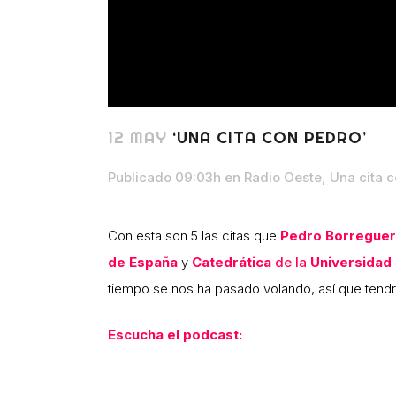
12 MAY
‘UNA CITA CON PEDRO’
Publicado 09:03h
en
Radio Oeste
,
Una cita 
Con esta son 5 las citas que
Pedro Borregue
de España
y
Catedrática
de la
Universidad
tiempo se nos ha pasado volando, así que tendr
Escucha el podcast: