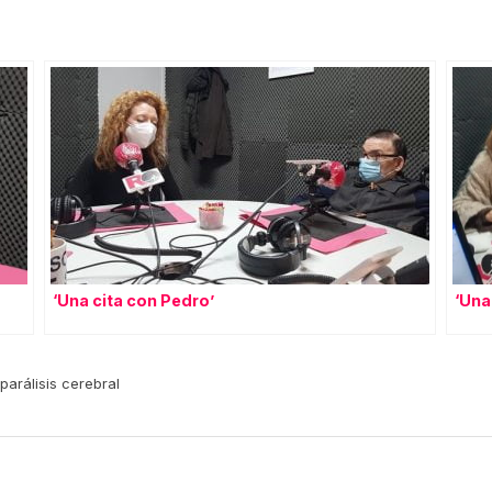
‘Una cita con Pedro’
‘Una
parálisis cerebral