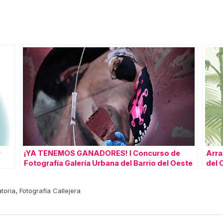
r
¡YA TENEMOS GANADORES! I Concurso de
Arra
Fotografía Galería Urbana del Barrio del Oeste
del 
2020.
,
toria
Fotografía Callejera