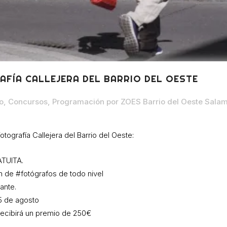
ÍA CALLEJERA DEL BARRIO DEL OESTE
o
,
Concursos
,
Programación
por
ZOES Barrio del Oeste Sala
ografía Callejera del Barrio del Oeste:
ATUITA.
ón de #fotógrafos de todo nivel
ante.
15 de agosto
recibirá un premio de 250€