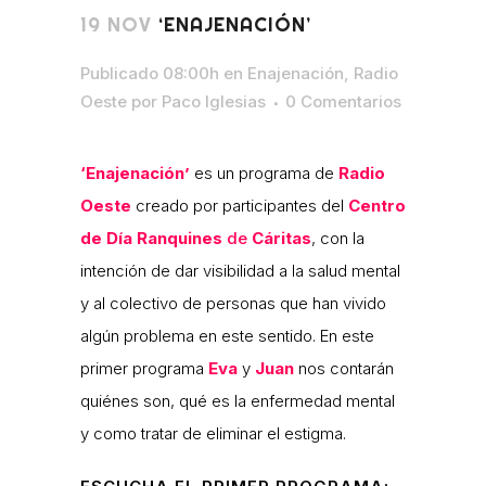
19 NOV
‘ENAJENACIÓN’
Publicado 08:00h
en
Enajenación
,
Radio
Oeste
por
Paco Iglesias
0 Comentarios
‘Enajenación’
es un programa de
Radio
Oeste
creado por participantes del
Centro
de Día Ranquines
de
Cáritas
, con la
intención de dar visibilidad a la salud mental
y al colectivo de personas que han vivido
algún problema en este sentido. En este
primer programa
Eva
y
Juan
nos contarán
quiénes son, qué es la enfermedad mental
y como tratar de eliminar el estigma.