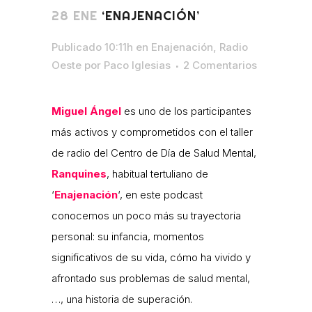
28 ENE
‘ENAJENACIÓN’
Publicado 10:11h
en
Enajenación
,
Radio
Oeste
por
Paco Iglesias
2 Comentarios
Miguel Ángel
es uno de los participantes
más activos y comprometidos con el taller
de radio del Centro de Día de Salud Mental,
Ranquines
, habitual tertuliano de
‘
Enajenación
‘, en este podcast
conocemos un poco más su trayectoria
personal: su infancia, momentos
significativos de su vida, cómo ha vivido y
afrontado sus problemas de salud mental,
…, una historia de superación.