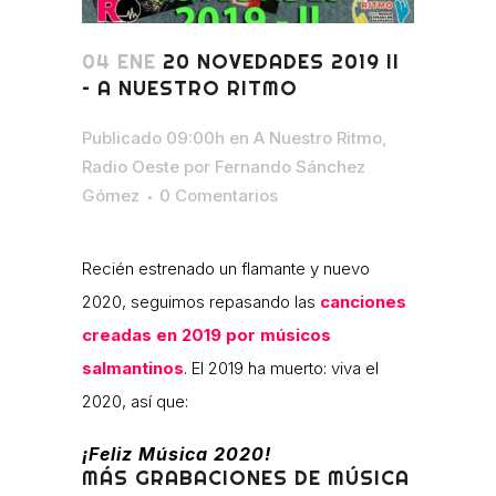
04 ENE
20 NOVEDADES 2019 II
– A NUESTRO RITMO
Publicado 09:00h
en
A Nuestro Ritmo
,
Radio Oeste
por
Fernando Sánchez
Gómez
0 Comentarios
Recién estrenado un flamante y nuevo
2020, seguimos repasando las
canciones
creadas en 2019 por músicos
salmantinos
. El 2019 ha muerto: viva el
2020, así que:
¡Feliz Música 2020!
MÁS GRABACIONES DE MÚSICA