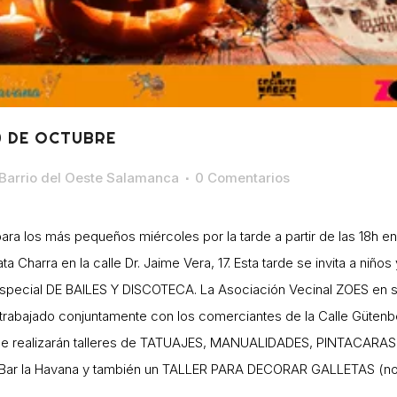
0 DE OCTUBRE
Barrio del Oeste Salamanca
0 Comentarios
a los más pequeños miércoles por la tarde a partir de las 18h en l
ñata Charra en la calle Dr. Jaime Vera, 17. Esta tarde se invita a niñ
d especial DE BAILES Y DISCOTECA. La Asociación Vecinal ZOES en s
abajado conjuntamente con los comerciantes de la Calle Gütenberg, 
, se realizarán talleres de TATUAJES, MANUALIDADES, PINTACA
r la Havana y también un TALLER PARA DECORAR GALLETAS (no co