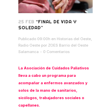
25 FEB
“FINAL DE VIDA Y
SOLEDAD”
Publicado 09:00h
en
Historias del Oeste
,
Radio Oeste
por
ZOES Barrio del Oeste
Salamanca
0 Comentarios
La Asociación de Cuidados Paliativos
lleva a cabo un programa para
acompañar a enfermos avanzados y
solos de la mano de sanitarios,
sicólogos, trabajadores sociales o
capellanes.