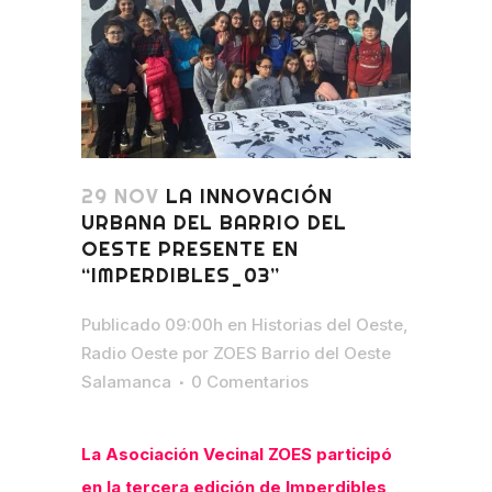
29 NOV
LA INNOVACIÓN
URBANA DEL BARRIO DEL
OESTE PRESENTE EN
“IMPERDIBLES_03”
Publicado 09:00h
en
Historias del Oeste
,
Radio Oeste
por
ZOES Barrio del Oeste
Salamanca
0 Comentarios
La Asociación Vecinal ZOES participó
en la tercera edición de Imperdibles