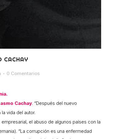
O CACHAY
a
0 Comentarios
ia.
rasmo Cachay
. “Después del nuevo
la vida del autor.
 empresarial, el abuso de algunos países con la
(Alemania). “La corrupción es una enfermedad