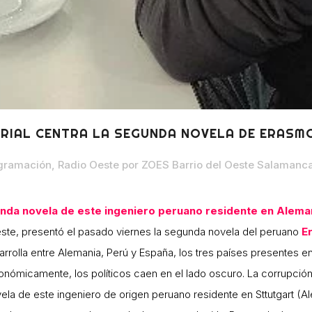
RIAL CENTRA LA SEGUNDA NOVELA DE ERASM
gramación
,
Radio Oeste
por
ZOES Barrio del Oeste Salamanc
da novela de este ingeniero peruano residente en Aleman
 Oeste, presentó el pasado viernes la segunda novela del peruano
E
rrolla entre Alemania, Perú y España, los tres países presentes en 
onómicamente, los políticos caen en el lado oscuro. La corrupción
ovela de este ingeniero de origen peruano residente en Sttutgart 