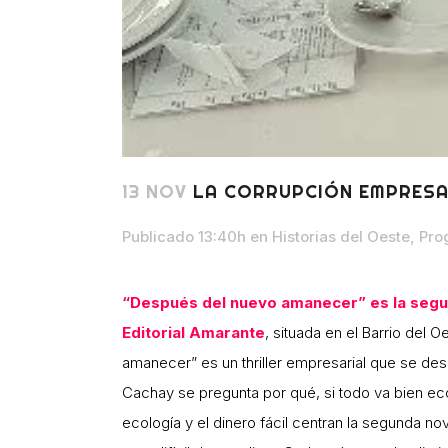
13 NOV
LA CORRUPCIÓN EMPRESA
Publicado 13:40h
en
Historias del Oeste
,
Pro
“Después del nuevo amanecer” es la segun
Editorial Amarante
, situada en el Barrio del
amanecer” es un thriller empresarial que se desa
Cachay se pregunta por qué, si todo va bien ec
ecología y el dinero fácil centran la segunda n