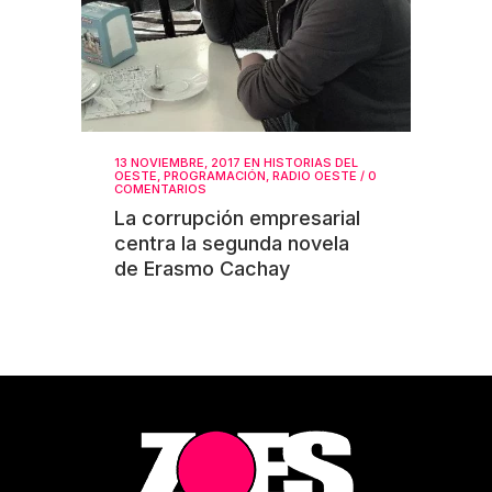
13 NOVIEMBRE, 2017
EN
HISTORIAS DEL
OESTE
,
PROGRAMACIÓN
,
RADIO OESTE
/
0
COMENTARIOS
La corrupción empresarial
centra la segunda novela
de Erasmo Cachay