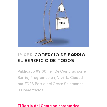
12 ABR
COMERCIO DE BARRIO,
EL BENEFICIO DE TODOS
Publicado 09:00h
en
De Compras por el
Barrio
,
Programación
,
Vivir la Ciudad
por
ZOES Barrio del Oeste Salamanca
0 Comentarios
El Barrio del Oeste se caracteriza