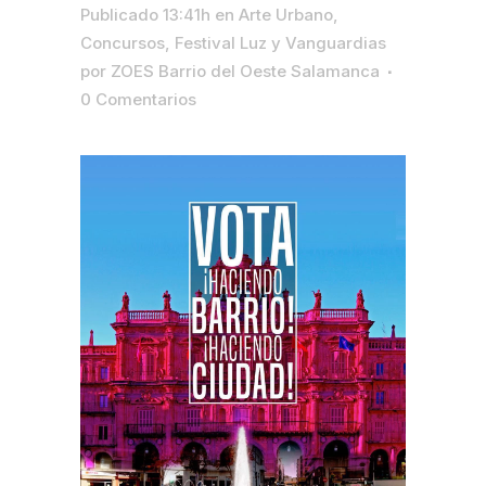
Publicado 13:41h
en
Arte Urbano
,
Concursos
,
Festival Luz y Vanguardias
por
ZOES Barrio del Oeste Salamanca
0 Comentarios