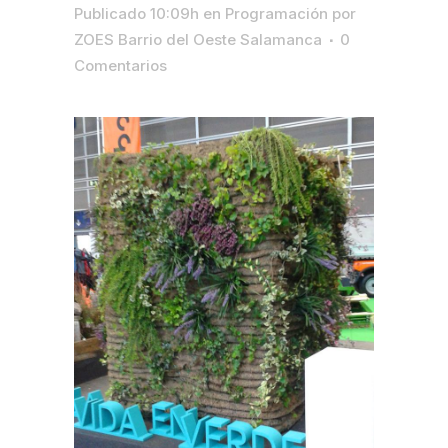
Publicado 10:09h
en
Programación
por
ZOES Barrio del Oeste Salamanca
0
Comentarios