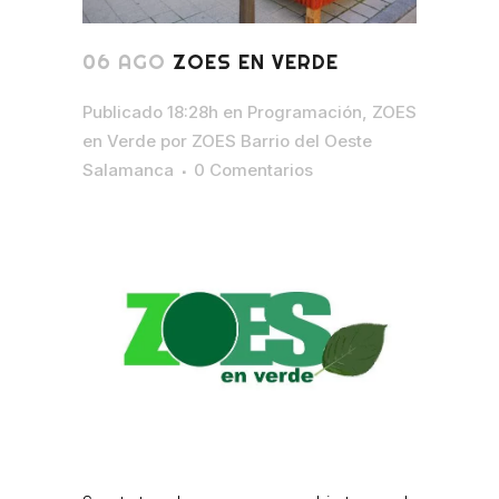
06 AGO
ZOES EN VERDE
Publicado 18:28h
en
Programación
,
ZOES
en Verde
por
ZOES Barrio del Oeste
Salamanca
0 Comentarios