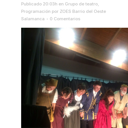
Publicado 20:03h
en
Grupo de teatro
,
Programación
por
ZOES Barrio del Oeste
Salamanca
0 Comentarios