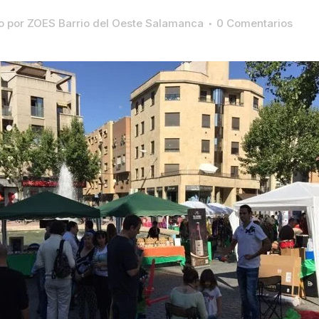
o
por
ZOES Barrio del Oeste Salamanca
0 Comentarios