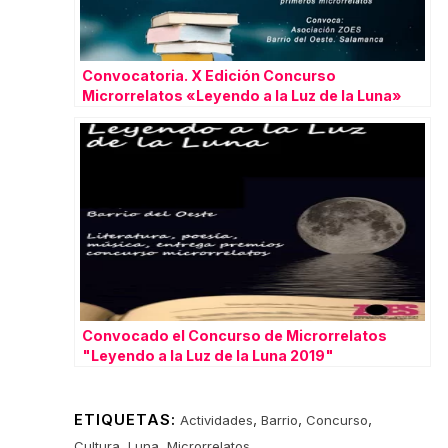
Convocatoria. X Edición Concurso
Microrrelatos «Leyendo a la Luz de la Luna»
Convocado el Concurso de Microrrelatos
"Leyendo a la Luz de la Luna 2019"
ETIQUETAS:
,
,
,
Actividades
Barrio
Concurso
,
,
Cultura
Luna
Microrrelatos