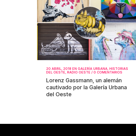
20 ABRIL, 2018
EN
GALERÍA URBANA
,
HISTORIAS
DEL OESTE
,
RADIO OESTE
/
0 COMENTARIOS
Lorenz Gassmann, un alemán
cautivado por la Galería Urbana
del Oeste