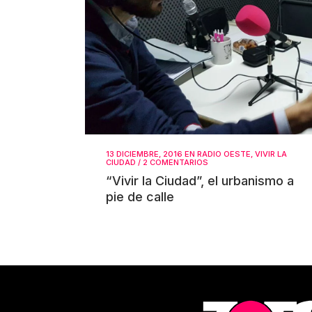
13 DICIEMBRE, 2016
EN
RADIO OESTE
,
VIVIR LA
CIUDAD
/
2 COMENTARIOS
“Vivir la Ciudad”, el urbanismo a
pie de calle