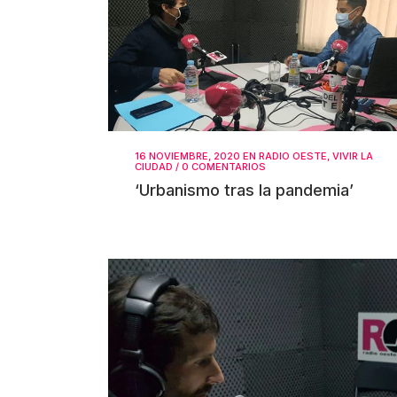
16 NOVIEMBRE, 2020
EN
RADIO OESTE
,
VIVIR LA
CIUDAD
/
0 COMENTARIOS
‘Urbanismo tras la pandemia’