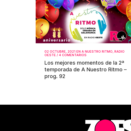
02 OCTUBRE, 2021
EN
A NUESTRO RITMO
,
RADIO
OESTE
/
4 COMENTARIOS
Los mejores momentos de la 2ª
temporada de A Nuestro Ritmo –
prog. 92