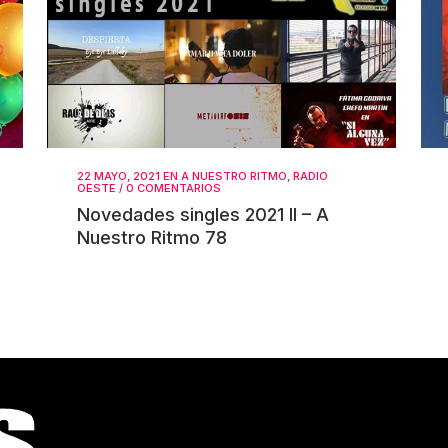
22 MAYO, 2021
EN
A NUESTRO RITMO
,
RADIO
OESTE
/
0 COMENTARIOS
Novedades singles 2021 II – A
Nuestro Ritmo 78