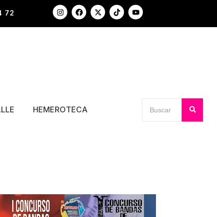
4 72
ALLE
HEMEROTECA