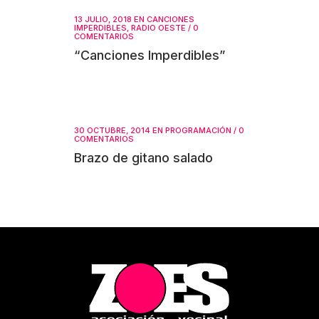
13 JULIO, 2018
EN
CANCIONES
IMPERDIBLES
,
RADIO OESTE
/
0
COMENTARIOS
“Canciones Imperdibles”
30 OCTUBRE, 2014
EN
PROGRAMACIÓN
/
0
COMENTARIOS
Brazo de gitano salado