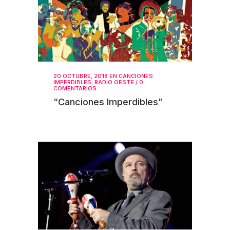
20 OCTUBRE, 2018
EN
CANCIONES
IMPERDIBLES
,
RADIO OESTE
/
0
COMENTARIOS
“Canciones Imperdibles”