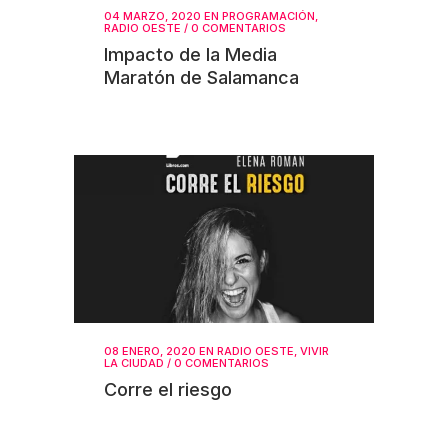
04 MARZO, 2020
EN
PROGRAMACIÓN
,
RADIO OESTE
/
0 COMENTARIOS
Impacto de la Media
Maratón de Salamanca
08 ENERO, 2020
EN
RADIO OESTE
,
VIVIR
LA CIUDAD
/
0 COMENTARIOS
Corre el riesgo